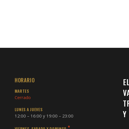
HORARIO
E
V
MARTES
Cerrado
T
LUNES A JUEVES
Y
12:00 – 16:00 y 19:00 – 23:00
*
VIERNES, SABADO Y DOMINGO