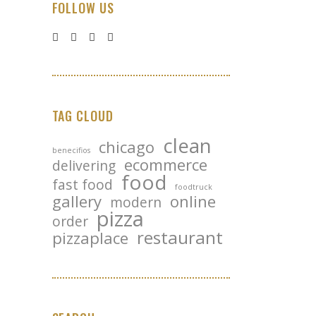
FOLLOW US
TAG CLOUD
clean
chicago
benecifios
ecommerce
delivering
food
fast food
foodtruck
gallery
online
modern
pizza
order
restaurant
pizzaplace